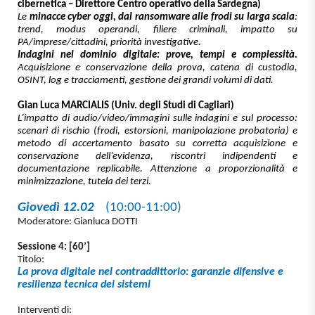
cibernetica – Direttore Centro operativo della Sardegna)
Le
minacce cyber oggi, dal ransomware alle frodi su larga scala
:
trend, modus operandi, filiere criminali, impatto su
PA/imprese/cittadini, priorità investigative.
Indagini nel dominio digitale: prove, tempi e complessità.
Acquisizione e conservazione della prova, catena di custodia,
OSINT, log e tracciamenti, gestione dei grandi volumi di dati.
Gian Luca MARCIALIS (Univ. degli Studi di Cagliari)
L’impatto di audio/video/immagini sulle indagini e sul processo:
scenari di rischio (frodi, estorsioni, manipolazione probatoria) e
metodo di accertamento basato su corretta acquisizione e
conservazione dell’evidenza, riscontri indipendenti e
documentazione replicabile. Attenzione a proporzionalità e
minimizzazione, tutela dei terzi.
Giovedì 12.02
(10:00-11:00)
Moderatore: Gianluca DOTTI
Sessione 4: [60’]
Titolo:
La prova digitale nel contraddittorio: garanzie difensive e
resilienza tecnica dei sistemi
Interventi di: