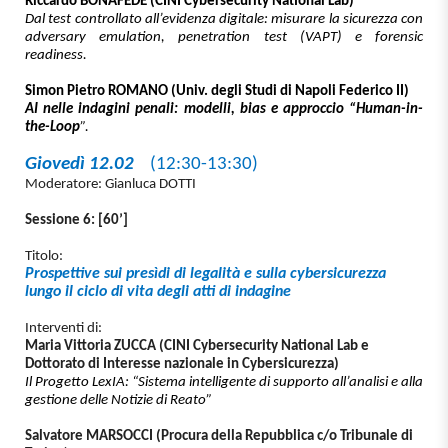
Riccardo BONAFEDE (CINI Cybersecurity National Lab)
Dal test controllato all’evidenza digitale: misurare la sicurezza con
adversary emulation, penetration test (VAPT) e forensic
readiness.
Simon Pietro ROMANO (Univ. degli Studi di Napoli Federico II)
AI nelle indagini penali: modelli, bias e approccio “Human-in-
the-Loop
”.
Giovedì 12.02
(12:30-13:30)
Moderatore: Gianluca DOTTI
Sessione 6: [60’]
Titolo:
Prospettive sui presìdi di legalità e sulla cybersicurezza
lungo il ciclo di vita degli atti di indagine
Interventi di:
Maria Vittoria ZUCCA (CINI Cybersecurity National Lab e
Dottorato di Interesse nazionale in Cybersicurezza)
Il Progetto LexIA: “
Sistema intelligente di supporto all’analisi e alla
gestione delle Notizie di Reato
”
Salvatore MARSOCCI (Procura della Repubblica c/o Tribunale di