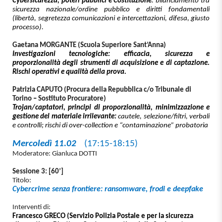
Cybersicurezza, poteri pubblici e Costituzione
: bilanciamento tra
sicurezza nazionale/ordine pubblico e diritti fondamentali
(libertà, segretezza comunicazioni e intercettazioni, difesa, giusto
processo).
Gaetana MORGANTE (Scuola Superiore Sant’Anna)
Investigazioni tecnologiche: efficacia, sicurezza e
proporzionalità degli strumenti di acquisizione e di captazione.
Rischi operativi e qualità della prova.
Patrizia CAPUTO (Procura della Repubblica c/o Tribunale di
Torino
–
Sostituto Procuratore)
Trojan/captatori, principi di proporzionalità, minimizzazione e
gestione del materiale irrilevante:
cautele, selezione/filtri, verbali
e controlli; rischi di over-collection e “contaminazione” probatoria
Mercoledì 11.02
(17:15-18:15)
Moderatore: Gianluca DOTTI
Sessione 3: [60’]
Titolo:
Cybercrime senza frontiere: ransomware, frodi e deepfake
Interventi di:
Francesco GRECO (Servizio Polizia Postale e per la sicurezza