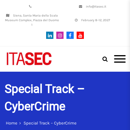
info@itasec.it
Siena, Santa Maria della Scala
Museum Complex, Piazza del Duomo
February 8–12, 2027
1
Italian Conference on
ITASEC
CyberSecurity | SIENA, 8th–12th
February, 2027
Special Track –
CyberCrime
Home
Special Track – CyberCrime